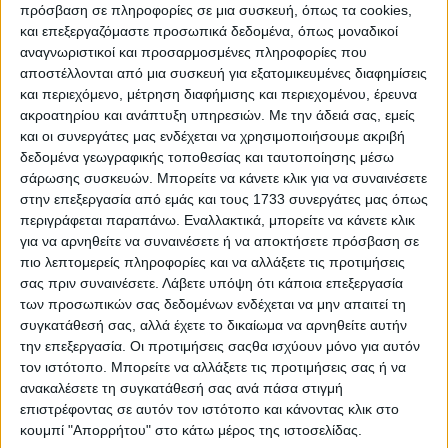
πρόσβαση σε πληροφορίες σε μια συσκευή, όπως τα cookies,
µικρή, αποµάκρυνε τη διεθνή τιµή από τα χαµηλά του
και επεξεργαζόμαστε προσωπικά δεδομένα, όπως μοναδικοί
εύρους, που τοποθετούν οι αναλυτές στα 75 µε 76 σεντς
αναγνωριστικοί και προσαρμοσμένες πληροφορίες που
ανά λίµπρα. Για ένα προϊόν το οποίο είναι περισσότερο
αποστέλλονται από μια συσκευή για εξατομικευμένες διαφημίσεις
συνδεδεµένο µε την ψυχολογία στα χρηµατιστήρια αξιών
και περιεχόμενο, μέτρηση διαφήμισης και περιεχομένου, έρευνα
και µέσα σε ένα τέτοιο περιβάλλον, σαν και αυτό που
διαµορφώνουν τελευταία οι αγωνίες στον τραπεζικό
ακροατηρίου και ανάπτυξη υπηρεσιών.
Με την άδειά σας, εμείς
κόσµο, οι αντοχές αυτές αποκτούν µεγάλη σηµασία
και οι συνεργάτες μας ενδέχεται να χρησιμοποιήσουμε ακριβή
ενόψει και των εαρινών σπορών στην Ελλάδα.
δεδομένα γεωγραφικής τοποθεσίας και ταυτοποίησης μέσω
σάρωσης συσκευών. Μπορείτε να κάνετε κλικ για να συναινέσετε
Φυσικά αυτά τα επίπεδα τιµών ή ακόµα και τα υψηλά του
στην επεξεργασία από εμάς και τους 1733 συνεργάτες μας όπως
εύρους, ήτοι 82 µε 85 σεντς ανά λίµπρα, δεν είναι κάτι
περιγράφεται παραπάνω. Εναλλακτικά, μπορείτε να κάνετε κλικ
ελκυστικό για τους περισσότερους Αµερικανούς
για να αρνηθείτε να συναινέσετε ή να αποκτήσετε πρόσβαση σε
παραγωγούς και ως εκ τούτου, φαίνεται πως η µείωση των
πιο λεπτομερείς πληροφορίες και να αλλάξετε τις προτιμήσεις
εκτάσεων βάµβακος στις ΗΠΑ ίσως ξεπεράσει ακόµα και
σας πριν συναινέσετε.
Λάβετε υπόψη ότι κάποια επεξεργασία
το 20%. Μια τέτοια προσαρµογή ως προς τη δυναµική της
των προσωπικών σας δεδομένων ενδέχεται να μην απαιτεί τη
προσφοράς για τη νέα σοδειά, ουσιαστικά παίρνει από τις
«αρκούδες» τα σκήπτρα της αγοράς και τα εναποθέτει
συγκατάθεσή σας, αλλά έχετε το δικαίωμα να αρνηθείτε αυτήν
στον καιρό. «Weather Market» που λένε και οι Αµερικανοί
την επεξεργασία. Οι προτιμήσεις σαςθα ισχύουν μόνο για αυτόν
αναλυτές, πράγµα που σηµαίνει ότι για το υπόλοιπο του
τον ιστότοπο. Μπορείτε να αλλάξετε τις προτιμήσεις σας ή να
έτους, η προοπτική της προσφοράς αποκτά ξανά βαρύτητα,
ανακαλέσετε τη συγκατάθεσή σας ανά πάσα στιγμή
έναντι της προοπτικής κατανάλωσης. Το 2022, στις ΗΠΑ,
επιστρέφοντας σε αυτόν τον ιστότοπο και κάνοντας κλικ στο
οι οποίες σέρνουν τον χορό στο χρηµατιστήριο βάµβακος,
κουμπί "Απορρήτου" στο κάτω μέρος της ιστοσελίδας.
καλλιεργήθηκαν 5,5 εκατ. εκτάρια και συγκοµίστηκαν