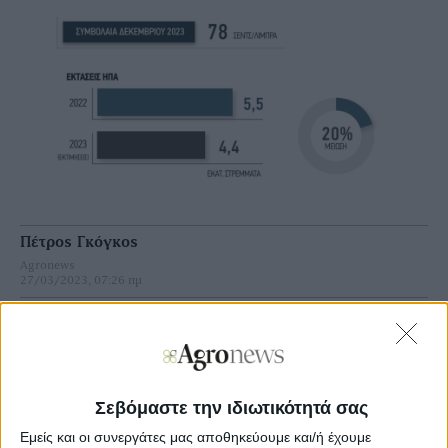
Πέτρος Γκόγκος
Agronews
27/03/2023, 07:26 πμ
11
6
Προς μείωση εκτάσεων 20% οι ΗΠΑ στο βαμβάκι,
ανοίγει δρόμος ανόδου στις τιμές
Σεβόμαστε την ιδιωτικότητά σας
Αυτό εξηγεί και την ανοδική αντίδραση στο χρηµατιστήριο
Εμείς και οι συνεργάτες μας αποθηκεύουμε και/ή έχουμε
βάµβακος προς τα τέλη της εβδοµάδας, η οποία αν και