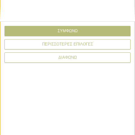
Καλοκαιρινή στασιμότητα στην αγορά
σκληρού σίτου
Βαμβάκι
ΣΥΜΦΩΝΩ
Κολλημένη η ζήτηση στο βαμβάκι
ΠΕΡΙΣΣΟΤΕΡΕΣ ΕΠΙΛΟΓΕΣ
πάνω από τα 80 σεντς
ΔΙΑΦΩΝΩ
News Wire