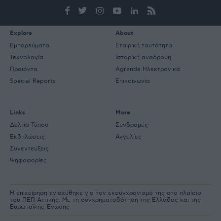
e-
mail
Explore
About
Εμπορεύματα
Εταιρική ταυτότητα
Τεχνολογία
Ιστορική αναδρομή
Προιόντα
Agrenda Ηλεκτρονικά
Special Reports
Επικοινωνία
Links
More
Δελτία Τύπου
Συνδρομές
Εκδηλώσεις
Αγγελίες
Συνεντεύξεις
Ψηφοφορίες
Η επιχείρηση ενισχύθηκε για τον εκσυγχρονισμό της στο πλαίσιο
του ΠΕΠ Αττικής. Με τη συγχρηματοδότηση της Ελλάδας και της
Ευρωπαϊκής Ένωσης