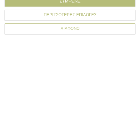
ΣΥΜΦΩΝΩ
ΠΕΡΙΣΣΟΤΕΡΕΣ ΕΠΙΛΟΓΕΣ
Πολιτισμός
ΔΙΑΦΩΝΩ
Κοινωνία
Σε ιστορικό χαμηλό η στάθμη του
Δούναβη λόγω παρατεταμένης
λειψυδρίας
Κοινωνία
«Σαρώνουν» οι θυελλώδεις άνεμοι στο
Αιγαίο, μαίνονται οι πυρκαγιές
Κοινωνία
Πύρινα μέτωπα σε Κρήτη, Μυτιλήνη,
Πελοπόννησο, νεκροί τρεις
πυροσβέστες