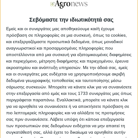
εξαιρετική του ποιότητα, το μοναδικό του άρωμα και την
πλούσια γεύση του, ενώ τα προϊόντα σας είναι ταυτισμένα
με την ποιότητα και διαφημίζουν με τον καλύτερο τρόπο
την Ελλάδα στο εξωτερικό.
Σεβόμαστε την ιδιωτικότητά σας
Εμείς και οι συνεργάτες μας αποθηκεύουμε και/ή έχουμε
πρόσβαση σε πληροφορίες σε μια συσκευή, όπως τα cookies,
και επεξεργαζόμαστε προσωπικά δεδομένα, όπως μοναδικοί
αναγνωριστικοί και προσαρμοσμένες πληροφορίες που
αποστέλλονται από μια συσκευή για εξατομικευμένες διαφημίσεις
και περιεχόμενο, μέτρηση διαφήμισης και περιεχομένου, έρευνα
ακροατηρίου και ανάπτυξη υπηρεσιών.
Με την άδειά σας, εμείς
και οι συνεργάτες μας ενδέχεται να χρησιμοποιήσουμε ακριβή
δεδομένα γεωγραφικής τοποθεσίας και ταυτοποίησης μέσω
σάρωσης συσκευών. Μπορείτε να κάνετε κλικ για να συναινέσετε
στην επεξεργασία από εμάς και τους 1733 συνεργάτες μας όπως
περιγράφεται παραπάνω. Εναλλακτικά, μπορείτε να κάνετε κλικ
για να αρνηθείτε να συναινέσετε ή να αποκτήσετε πρόσβαση σε
πιο λεπτομερείς πληροφορίες και να αλλάξετε τις προτιμήσεις
σας πριν συναινέσετε.
Λάβετε υπόψη ότι κάποια επεξεργασία
των προσωπικών σας δεδομένων ενδέχεται να μην απαιτεί τη
Ο Υφυπουργός Αγροτικής Ανάπτυξης και Τροφίμων
συγκατάθεσή σας, αλλά έχετε το δικαίωμα να αρνηθείτε αυτήν
τόνισε ότι, οι προτεραιότητες του ΥΠΑΑΤ για τον τομέα της