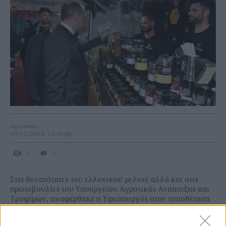
Agronews
09/12/2024, 10:39 πμ
6
0
Στις δυνατότητες του ελληνικού μελιού αλλά και στις
πρωτοβουλίες του Υπουργείου Αγροτικής Ανάπτυξης και
Τροφίμων, αναφέρθηκε ο Υφυπουργός στην τοποθέτηση
του κατά την έναρξη του Φεστιβάλ, επισημαίνοντας ότι το
ελληνικό μέλι, είναι παγκοσμίως ξακουστό για την