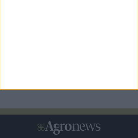
5 ώρες πριν
Αυξητική τάση του πληθυσμού της πυραλίδας στην
ευρύτερη περιοχή Ξάνθης
23 ώρες πριν
Επιστρέφει τον Σεπτέμβριο το Agrotech Academy
1 ημέρες πριν