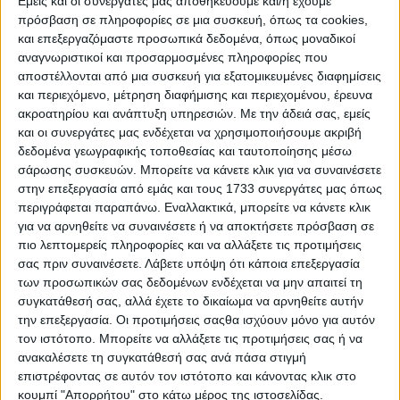
Εμείς και οι συνεργάτες μας αποθηκεύουμε και/ή έχουμε
με κυκλικά δίχτυα και χρήση φωτός στη λίμνη Τριχωνίδα.
πρόσβαση σε πληροφορίες σε μια συσκευή, όπως τα cookies,
Ειδικότερα, ζήτησαν να επανεξεταστεί η ισχύουσα
απαγόρευση αλιείας κατά το χρονικό διάστημα 15 Ιουνίου
και επεξεργαζόμαστε προσωπικά δεδομένα, όπως μοναδικοί
έως 20 Ιουλίου, υποστηρίζοντας ότι η συγκεκριμένη
αναγνωριστικοί και προσαρμοσμένες πληροφορίες που
περίοδος αποτελεί μία από τις σημαντικότερες εμπορικά
αποστέλλονται από μια συσκευή για εξατομικευμένες διαφημίσεις
για το προϊόν και η διατήρηση της απαγόρευσης
και περιεχόμενο, μέτρηση διαφήμισης και περιεχομένου, έρευνα
περιορίζει σημαντικά το εισόδημα των επαγγελματιών
ακροατηρίου και ανάπτυξη υπηρεσιών.
Με την άδειά σας, εμείς
αλιέων της περιοχής.
και οι συνεργάτες μας ενδέχεται να χρησιμοποιήσουμε ακριβή
δεδομένα γεωγραφικής τοποθεσίας και ταυτοποίησης μέσω
Οι αλιείς επισήμαναν ότι το αίτημά τους δεν αποτελεί
σάρωσης συσκευών. Μπορείτε να κάνετε κλικ για να συναινέσετε
μόνο διεκδίκηση του κλάδου, αλλά συνοδεύεται πλέον
στην επεξεργασία από εμάς και τους 1733 συνεργάτες μας όπως
από επιστημονική τεκμηρίωση. Στο πλαίσιο αυτό, επί
περιγράφεται παραπάνω. Εναλλακτικά, μπορείτε να κάνετε κλικ
τάπητος τέθηκε η πρόσφατη μελέτη του Ελληνικού
Κέντρου Θαλάσσιων Ερευνών (ΕΛΚΕΘΕ), η οποία
για να αρνηθείτε να συναινέσετε ή να αποκτήσετε πρόσβαση σε
εκπονήθηκε έπειτα από πολυετή επιστημονική έρευνα στη
πιο λεπτομερείς πληροφορίες και να αλλάξετε τις προτιμήσεις
λίμνη Τριχωνίδα και εξετάζει τη βιολογία του είδους, τα
σας πριν συναινέσετε.
Λάβετε υπόψη ότι κάποια επεξεργασία
δεδομένα της αλιευτικής δραστηριότητας και τις ανάγκες
των προσωπικών σας δεδομένων ενδέχεται να μην απαιτεί τη
βιώσιμης διαχείρισης του αποθέματος, αλλά και η μελέτη
συγκατάθεσή σας, αλλά έχετε το δικαίωμα να αρνηθείτε αυτήν
που εκπονήθηκε από το Πανεπιστήμιο Πατρών.
την επεξεργασία. Οι προτιμήσεις σαςθα ισχύουν μόνο για αυτόν
τον ιστότοπο. Μπορείτε να αλλάξετε τις προτιμήσεις σας ή να
Σύμφωνα με την επιστημονική εισήγηση του ΕΛΚΕΘΕ, οι
ανακαλέσετε τη συγκατάθεσή σας ανά πάσα στιγμή
εποχικές απαγορεύσεις που προβλέπονται σήμερα στο
επιστρέφοντας σε αυτόν τον ιστότοπο και κάνοντας κλικ στο
Προεδρικό Διάταγμα βασίζονται σε δεδομένα που
συλλέχθηκαν πριν από περισσότερα από είκοσι χρόνια. Η
κουμπί "Απορρήτου" στο κάτω μέρος της ιστοσελίδας.