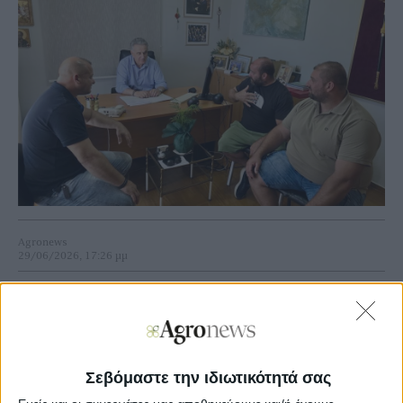
Agronews
29/06/2026, 17:26 μμ
401
0
Κατά τη διάρκεια της συνάντησης, οι εκπρόσωποι του
Συλλόγου παρουσίασαν αναλυτικά το αίτημά τους για
τροποποίηση του Προεδρικού Διατάγματος 99/2003, με το
Σεβόμαστε την ιδιωτικότητά σας
οποίο ρυθμίζεται η αλιεία της αθερίνας (Atherina boyeri)