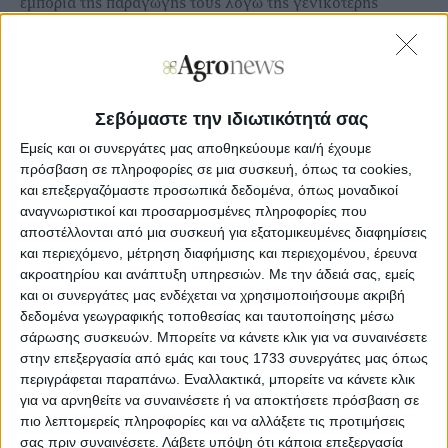
εμπορία της παραγωγής τους λόγω της γενικότερης
καραντίνας που επιβλήθηκε στις τριγύρω περιοχές, άσχετο
αν σε επίπεδο νομού δεν ίσχυσε τόσο μεγάλης διάρκειας
απαγόρευση. Ως εκ τούτου, ζητάνε να τους αναγνωριστεί
άμεσα η μείωση του εισοδήματός τους και να ενταχθούν
στο καθεστώς de minimis.
Σεβόμαστε την ιδιωτικότητά σας
Εμείς και οι συνεργάτες μας αποθηκεύουμε και/ή έχουμε
πρόσβαση σε πληροφορίες σε μια συσκευή, όπως τα cookies,
και επεξεργαζόμαστε προσωπικά δεδομένα, όπως μοναδικοί
Ξεφυλλίστε σε υψηλή ανάλυση την
αναγνωριστικοί και προσαρμοσμένες πληροφορίες που
εβδομαδιαία Agrenda
αποστέλλονται από μια συσκευή για εξατομικευμένες διαφημίσεις
και περιεχόμενο, μέτρηση διαφήμισης και περιεχομένου, έρευνα
ακροατηρίου και ανάπτυξη υπηρεσιών.
Με την άδειά σας, εμείς
και οι συνεργάτες μας ενδέχεται να χρησιμοποιήσουμε ακριβή
δεδομένα γεωγραφικής τοποθεσίας και ταυτοποίησης μέσω
σάρωσης συσκευών. Μπορείτε να κάνετε κλικ για να συναινέσετε
στην επεξεργασία από εμάς και τους 1733 συνεργάτες μας όπως
περιγράφεται παραπάνω. Εναλλακτικά, μπορείτε να κάνετε κλικ
για να αρνηθείτε να συναινέσετε ή να αποκτήσετε πρόσβαση σε
πιο λεπτομερείς πληροφορίες και να αλλάξετε τις προτιμήσεις
σας πριν συναινέσετε.
Λάβετε υπόψη ότι κάποια επεξεργασία