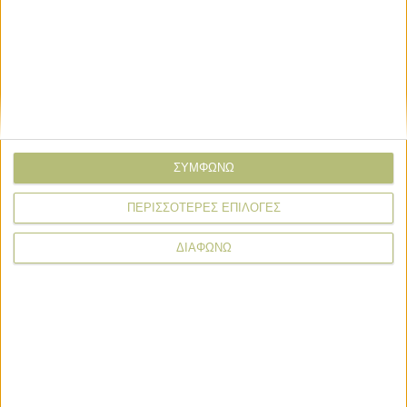
ΣΥΜΦΩΝΩ
Σχόλια
Προσθήκη σχολίου
(0)
ΠΕΡΙΣΣΟΤΕΡΕΣ ΕΠΙΛΟΓΕΣ
ΔΙΑΦΩΝΩ
ΤΟ ΔΙΚΟ ΣΑΣ ΣΧΟΛΙΟ
Όνομα*
Email*