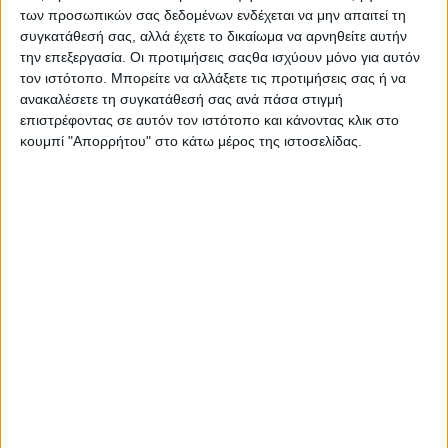
των προσωπικών σας δεδομένων ενδέχεται να μην απαιτεί τη
συγκατάθεσή σας, αλλά έχετε το δικαίωμα να αρνηθείτε αυτήν
την επεξεργασία. Οι προτιμήσεις σαςθα ισχύουν μόνο για αυτόν
τον ιστότοπο. Μπορείτε να αλλάξετε τις προτιμήσεις σας ή να
ανακαλέσετε τη συγκατάθεσή σας ανά πάσα στιγμή
επιστρέφοντας σε αυτόν τον ιστότοπο και κάνοντας κλικ στο
κουμπί "Απορρήτου" στο κάτω μέρος της ιστοσελίδας.
Υπενθυμίζεται πως η απόφαση αναφέρει ότι θα
στηριχθούν «οι καλλιεργητές µηδικής στις ΠΕ
Αιτωλοακαρνανίας, Αχαΐας, Έβρου, Ηµαθίας, Καβάλας,
Καρδίτσας, Κοζάνης, Λάρισας, Μαγνησίας, Ξάνθης,
Πιερίας, Ροδόπης, Σερρών, Τρικάλων, Φωκίδας και
Χαλκιδικής λόγω της ζηµίας που υπέστησαν ως απόρροια
των περιορισµών που τέθηκαν στη διακίνησή των
ζωοτροφών εξαιτίας των µέτρων περιορισµού εξάπλωσης
της ευλογιάς για διάστηµα τουλάχιστον ενός µήνα εντός
της περιόδου Μαΐου-Σεπτεµβρίου, όπου λαµβάνει χώρα η
συγκοµιδή της καλλιέργειας (πέντε κοπές µηδικής)».
Το ύψος της ενίσχυσης διαφοροποιείται ανάλογα µε τα
ανωτέρω κριτήρια και ανέρχεται, κατά περίπτωση, έως 80